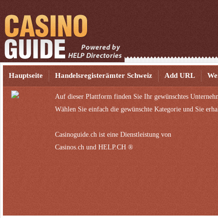
Hauptseite
Handelsregisterämter Schweiz
Add URL
We
Auf dieser Plattform finden Sie Ihr gewünschtes Unterneh
Wählen Sie einfach die gewünschte Kategorie und Sie erha
Casinoguide.ch ist eine Dienstleistung von
Casinos.ch
und
HELP.CH ®