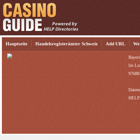
Hauptseite
Handelsregisterämter Schweiz
Add URL
We
Bayeri
Im Lu
97688
Datenq
HELP