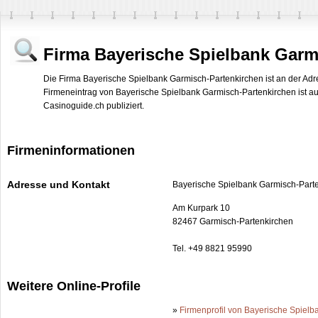
Firma Bayerische Spielbank Garm
Die Firma Bayerische Spielbank Garmisch-Partenkirchen ist an der Adr
Firmeneintrag von Bayerische Spielbank Garmisch-Partenkirchen ist au
Casinoguide.ch publiziert.
Firmeninformationen
Adresse und Kontakt
Bayerische Spielbank Garmisch-Part
Am Kurpark 10
82467 Garmisch-Partenkirchen
Tel. +49 8821 95990
Weitere Online-Profile
»
Firmenprofil von Bayerische Spielb