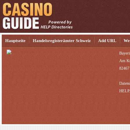
Hauptseite
Handelsregisterämter Schweiz
Add URL
We
Bayeri
Am Ku
82467
Datenq
HELP