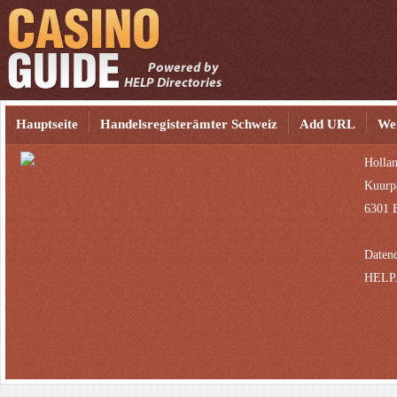
Hauptseite
Handelsregisterämter Schweiz
Add URL
We
Holla
Kuurp
6301 
Datenq
HELP