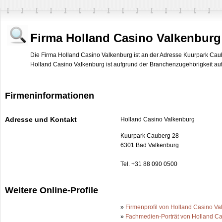
Firma Holland Casino Valkenburg
Die Firma Holland Casino Valkenburg ist an der Adresse Kuurpark Caub
Holland Casino Valkenburg ist aufgrund der Branchenzugehörigkeit auf 
Firmeninformationen
Adresse und Kontakt
Holland Casino Valkenburg
Kuurpark Cauberg 28
6301 Bad Valkenburg
Tel. +31 88 090 0500
Weitere Online-Profile
»
Firmenprofil von Holland Casino Va
»
Fachmedien-Porträt von Holland Ca