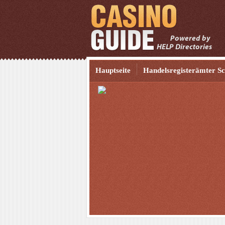
Hauptseite
Handelsregisterämter S