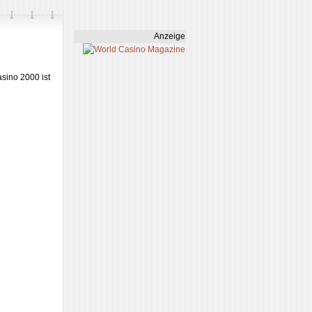
Anzeige
sino 2000 ist