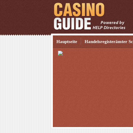
Hauptseite
Handelsregisterämter S