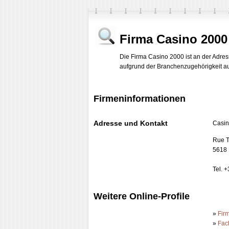
Firma Casino 2000
Die Firma Casino 2000 ist an der Adre
aufgrund der Branchenzugehörigkeit auf
Firmeninformationen
Adresse und Kontakt
Casin
Rue T
5618 
Tel. 
Weitere Online-Profile
»
Firm
»
Fac