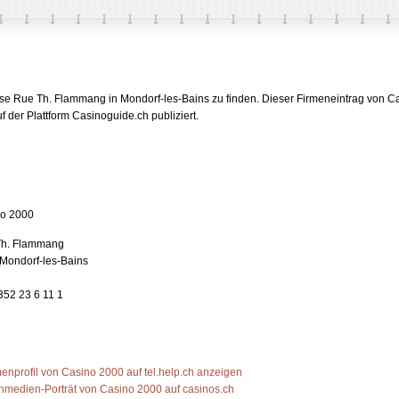
sse Rue Th. Flammang in Mondorf-les-Bains zu finden. Dieser Firmeneintrag von Ca
 der Plattform Casinoguide.ch publiziert.
o 2000
h. Flammang
Mondorf-les-Bains
+352 23 6 11 1
enprofil von Casino 2000 auf tel.help.ch anzeigen
hmedien-Porträt von Casino 2000 auf casinos.ch