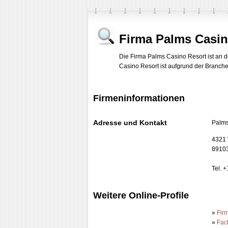
Firma Palms Casin
Die Firma Palms Casino Resort ist an 
Casino Resort ist aufgrund der Branchen
Firmeninformationen
Adresse und Kontakt
Palms
4321 
89103
Tel. 
Weitere Online-Profile
»
Firm
»
Fac