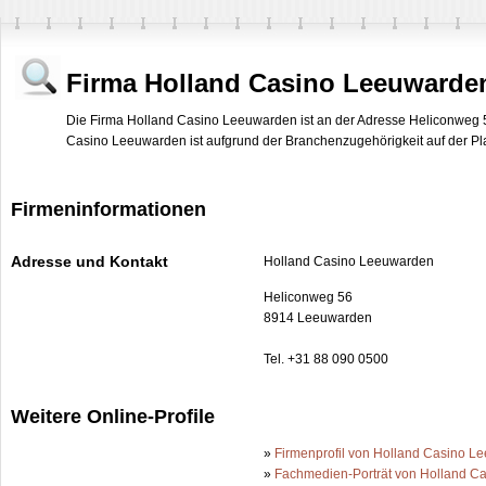
Firma Holland Casino Leeuwarde
Die Firma Holland Casino Leeuwarden ist an der Adresse Heliconweg 5
Casino Leeuwarden ist aufgrund der Branchenzugehörigkeit auf der Pla
Firmeninformationen
Adresse und Kontakt
Holland Casino Leeuwarden
Heliconweg 56
8914 Leeuwarden
Tel. +31 88 090 0500
Weitere Online-Profile
»
Firmenprofil von Holland Casino Le
»
Fachmedien-Porträt von Holland C