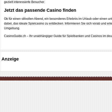
gezielt interessierte Besucher.
Jetzt das passende Casino finden
Ob für einen stilvollen Abend, ein besonderes Erlebnis im Urlaub oder einen 
dabei, das ideale Spielcasino zu entdecken. Informieren Sie sich vorab und er
Umgebung.
CasinoGuide.ch – Ihr unabhängiger Guide für Spielbanken und Casinos im de
Anzeige