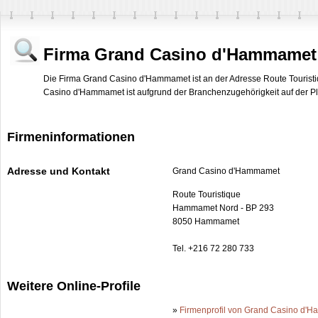
Firma Grand Casino d'Hammamet
Die Firma Grand Casino d'Hammamet ist an der Adresse Route Tourist
Casino d'Hammamet ist aufgrund der Branchenzugehörigkeit auf der Pla
Firmeninformationen
Adresse und Kontakt
Grand Casino d'Hammamet
Route Touristique
Hammamet Nord - BP 293
8050 Hammamet
Tel. +216 72 280 733
Weitere Online-Profile
»
Firmenprofil von Grand Casino d'H