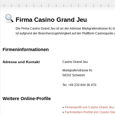
Firma Casino Grand Jeu
Die Firma Casino Grand Jeu ist an der Adresse Markgrafenstrasse 6c 
ist aufgrund der Branchenzugehörigkeit auf der Plattform Casinoguide.c
Firmeninformationen
Adresse und Kontakt
Casino Grand Jeu
Markgrafenstrasse 6c
58332 Schwelm
Tel. +49 233 644 36 470
Weitere Online-Profile
»
Firmenprofil von Casino Grand Jeu 
»
Fachmedien-Porträt von Casino Gra