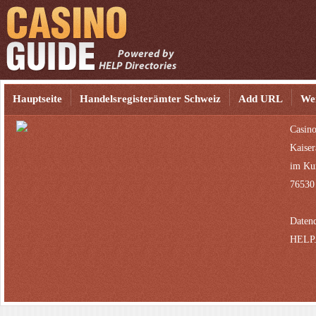
Hauptseite
Handelsregisterämter Schweiz
Add URL
We
Casin
Kaiser
im Ku
76530
Datenq
HELP